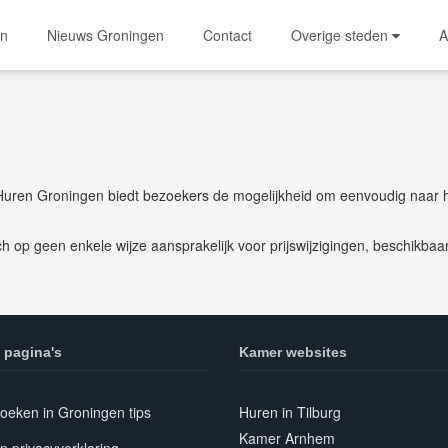
en
Nieuws Groningen
Contact
Overige steden
A
Huren Groningen biedt bezoekers de mogelijkheid om eenvoudig naar 
h op geen enkele wijze aansprakelijk voor prijswijzigingen, beschikb
 pagina's
Kamer websites
oeken in Groningen tips
Huren in Tilburg
Kamer Arnhem