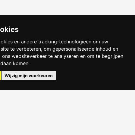
ookies
ookies en andere tracking-technologieën om uw
site te verbeteren, om gepersonaliseerde inhoud en
m ons websiteverkeer te analyseren en om te begrijpen
ndaan komen.
Wijzig mijn voorkeuren
Kamer Amsterdam
Kamer Breda
Kamer Den Haag
Kamer Enschede
Kamer Leeuwarden
Kamer Maastricht