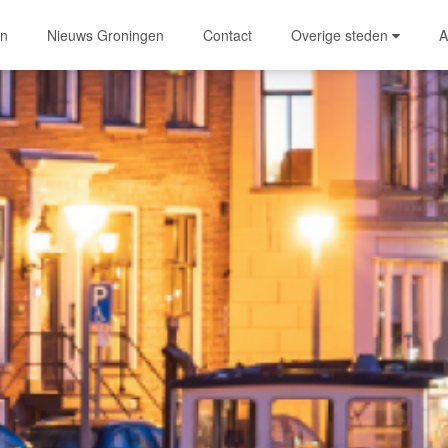
en
Nieuws Groningen
Contact
Overige steden
A