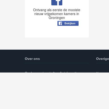
Ontvang als eerste de mooiste
nieuw vrijgekomen kamers in
Groningen
Bekijken
Over ons
Overige
Op deze pagina vindt u alle informatie over
Kamer z
het huren van kamers in Groningen.
cookie e
Daarnaast zal er een blog worden
bijgehouden.
Hureningroningen.com is onderdeel van
Hureninnederland.com