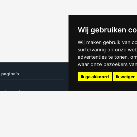
Wij gebruiken c
Wij maken gebruik van c
surfervaring op onze web
advertenties te tonen, o
waar onze bezoekers va
 pagina's
Kamer websites
Ik ga akkoord
Ik weiger
oeken in Groningen tips
Huren in Tilburg
Kamer Arnhem
n privacyverklaring
Kamer Delft
Kamer Eindhoven
Kamer Haarlem
Kamer Leiden