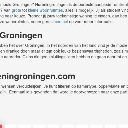
 mooie Groningen? Hureningroningen is de perfecte aanbieder omtrent
jk? Van
grote
tot
kleine woonruimtes
, alles is mogelijk. Jij als student 
ing naar keuze. Probeer jij jouw toekomstige woning te vinden, dan ben je
nze woonruimtes, neem gerust
contact
op voor meer informatie.
 Groningen
ben het over Groningen. In het noorden van het land vind je de mooie 
 een drankje doen maar er zijn ook leuke bezienswaardigheden, zoals
 aanrader. Clubs die geen sluitingstijden hebben en gaan door tot de z
eningroningen.com
wensen verduidelijken. Je kunt filteren op kamertype, oppervlakte en pr
ijn. Eenmaal iets gevonden dat word je doorverwezen naar onze partn