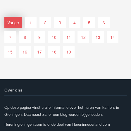
Vorige
1
2
3
4
5
6
7
8
9
10
11
12
13
14
15
16
17
18
19
Over ons
Op deze pagina vindt u alle informatie over het huren van kamers in
Groningen. Daarnaast zal er een blog worden bijgehouden.
Hureningroningen.com is onderdeel van Hureninnederland.com