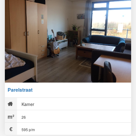
Parelstraat
Kamer
26
595 p/m