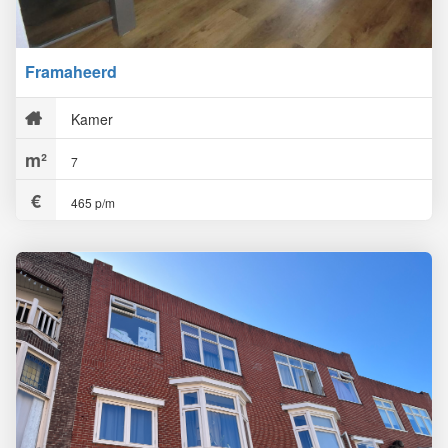
Framaheerd
Kamer
7
465 p/m