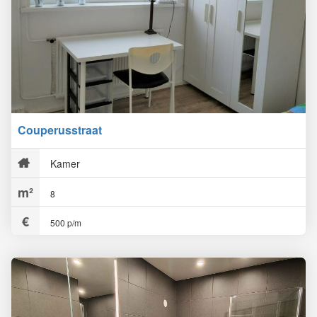
Couperusstraat
Kamer
8
500 p/m