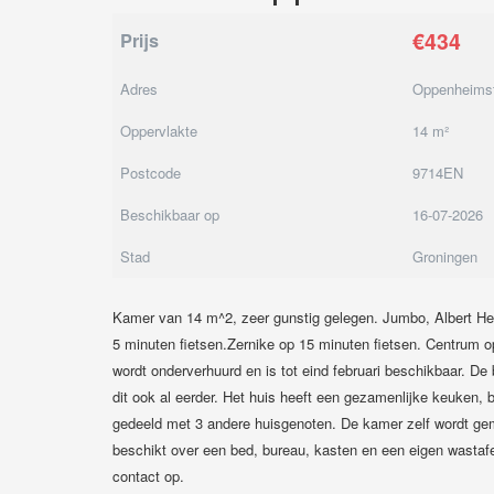
€434
Prijs
Adres
Oppenheimst
Oppervlakte
14 m²
Postcode
9714EN
Beschikbaar op
16-07-2026
Stad
Groningen
Kamer van 14 m^2, zeer gunstig gelegen. Jumbo, Albert He
5 minuten fietsen.Zernike op 15 minuten fietsen. Centrum 
wordt onderverhuurd en is tot eind februari beschikbaar. De b
dit ook al eerder. Het huis heeft een gezamenlijke keuken, 
gedeeld met 3 andere huisgenoten. De kamer zelf wordt ge
beschikt over een bed, bureau, kasten en een eigen wastaf
contact op.