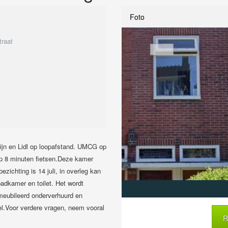
Foto
raat
ijn en Lidl op loopafstand. UMCG op
op 8 minuten fietsen.Deze kamer
ezichting is 14 juli, in overleg kan
badkamer en toilet. Het wordt
meubileerd onderverhuurd en
el.Voor verdere vragen, neem vooral
R