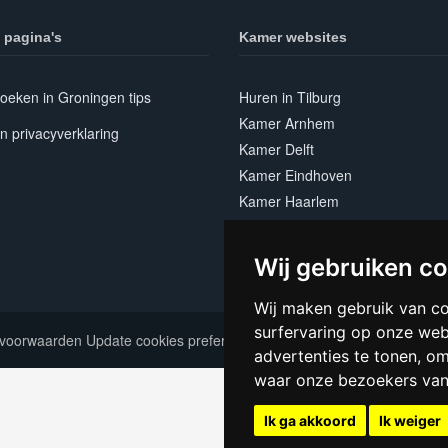
 pagina's
Kamer websites
oeken in Groningen tips
Huren in Tilburg
Kamer Arnhem
n privacyverklaring
Kamer Delft
Kamer Eindhoven
Kamer Haarlem
Kamer Leiden
Kamer Nijmegen
Wij gebruiken c
Kamer Utrecht
Wij maken gebruik van c
surfervaring op onze web
voorwaarden
Update cookies preferences
advertenties te tonen, o
waar onze bezoekers va
Ik ga akkoord
Ik weiger