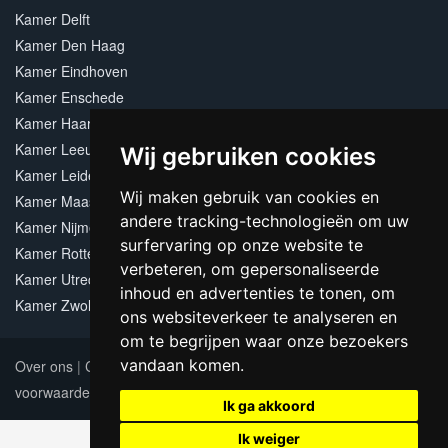
Kamer Delft
Kamer Den Haag
Kamer Eindhoven
Kamer Enschede
Kamer Haarlem
Kamer Leeuwarden
Wij gebruiken cookies
Kamer Leiden
Wij maken gebruik van cookies en
Kamer Maastricht
andere tracking-technologieën om uw
Kamer Nijmegen
surfervaring op onze website te
Kamer Rotterdam
verbeteren, om gepersonaliseerde
Kamer Utrecht
inhoud en advertenties te tonen, om
Kamer Zwolle
ons websiteverkeer te analyseren en
om te begrijpen waar onze bezoekers
vandaan komen.
Over ons
|
Contact
|
Adverteren
|
Sitemap
|
Algemene
voorwaarden
Update cookies preferences
Ik ga akkoord
Ik weiger