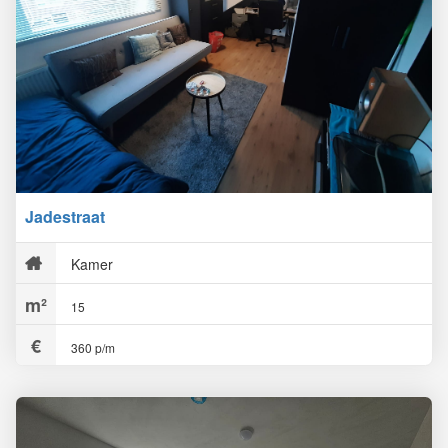
Jadestraat
Kamer
15
360 p/m