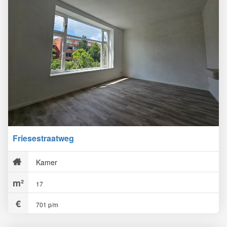
Friesestraatweg
Kamer
17
701 p/m