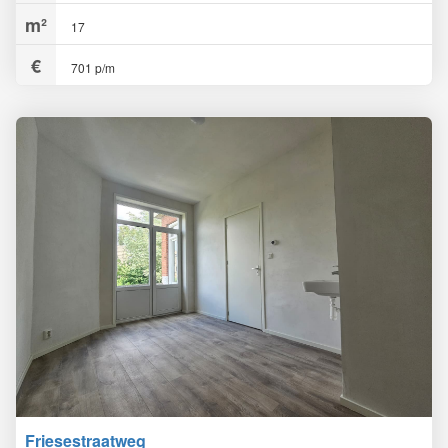
17
701 p/m
Friesestraatweg