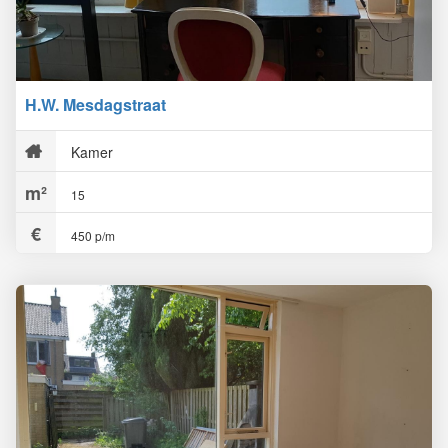
H.W. Mesdagstraat
Kamer
15
450 p/m