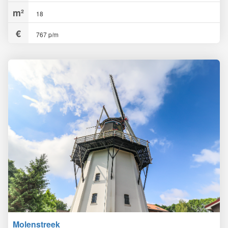
18
767 p/m
Molenstreek