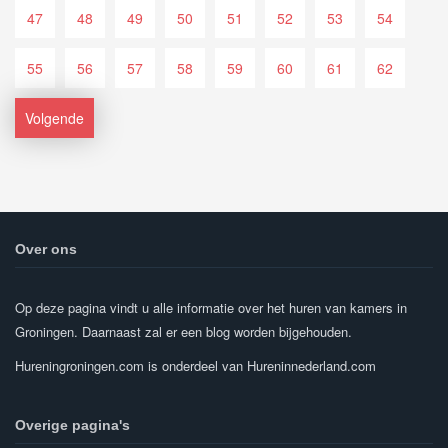
47
48
49
50
51
52
53
54
55
56
57
58
59
60
61
62
Volgende
Over ons
Op deze pagina vindt u alle informatie over het huren van kamers in
Groningen. Daarnaast zal er een blog worden bijgehouden.
Hureningroningen.com is onderdeel van Hureninnederland.com
Overige pagina's