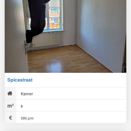
Spicastraat
Kamer
8
395 p/m