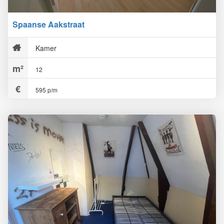
Spaanse Aakstraat
Kamer
12
595 p/m