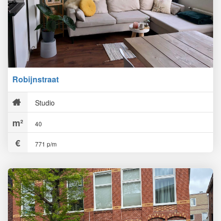
Robijnstraat
Studio
40
771 p/m