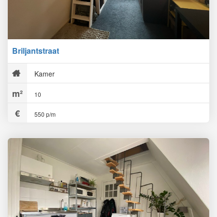
Briljantstraat
Kamer
10
550 p/m