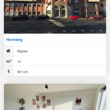
Hereweg
Kamer
10
837 p/m