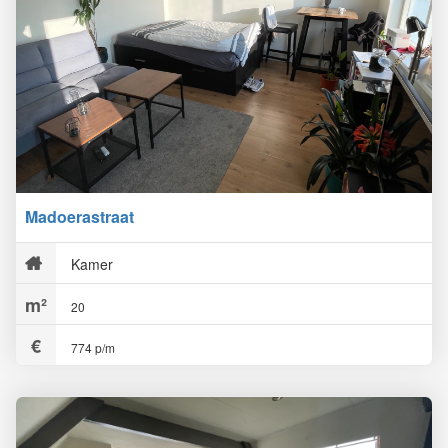
Madoerastraat
Kamer
20
774 p/m