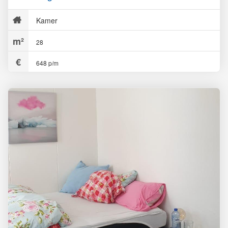
Kamer
28
648 p/m