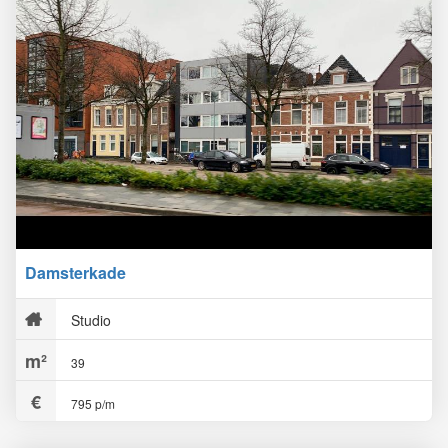
Damsterkade
Studio
39
795 p/m