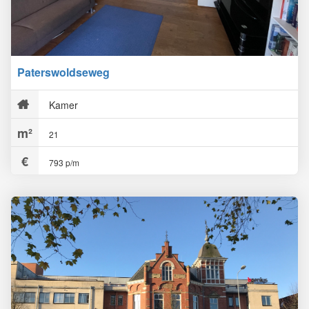
Paterswoldseweg
Kamer
21
793 p/m