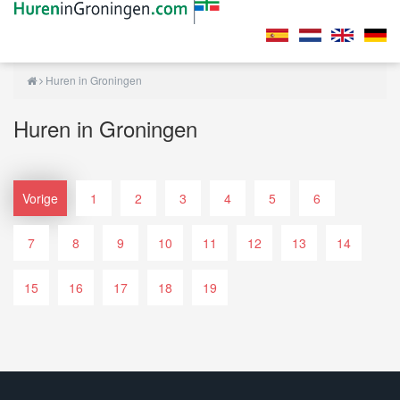
Huren in Groningen
Huren in Groningen
Vorige
1
2
3
4
5
6
7
8
9
10
11
12
13
14
15
16
17
18
19