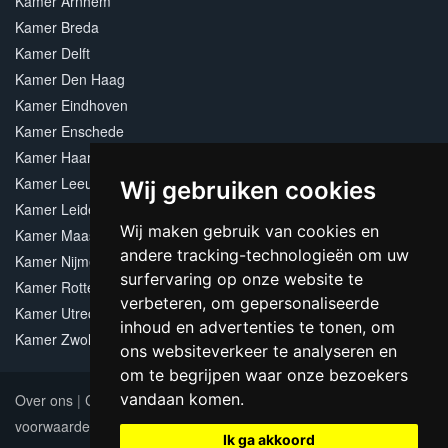
Kamer Arnhem
Kamer Breda
Kamer Delft
Kamer Den Haag
Kamer Eindhoven
Kamer Enschede
Kamer Haarlem
Kamer Leeuwarden
Wij gebruiken cookies
Kamer Leiden
Wij maken gebruik van cookies en
Kamer Maastricht
andere tracking-technologieën om uw
Kamer Nijmegen
surfervaring op onze website te
Kamer Rotterdam
verbeteren, om gepersonaliseerde
Kamer Utrecht
inhoud en advertenties te tonen, om
Kamer Zwolle
ons websiteverkeer te analyseren en
om te begrijpen waar onze bezoekers
vandaan komen.
Over ons
|
Contact
|
Adverteren
|
Sitemap
|
Algemene
voorwaarden
Update cookies preferences
Ik ga akkoord