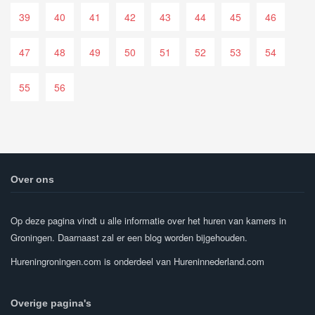
39
40
41
42
43
44
45
46
47
48
49
50
51
52
53
54
55
56
Over ons
Op deze pagina vindt u alle informatie over het huren van kamers in
Groningen. Daarnaast zal er een blog worden bijgehouden.
Hureningroningen.com is onderdeel van Hureninnederland.com
Overige pagina's